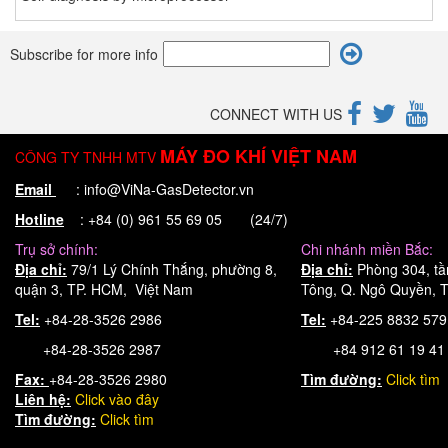
Subscribe for more info
CONNECT WITH US
MÁY ĐO KHÍ VIỆT NAM
CÔNG TY TNHH MTV
Email
: info@ViNa-GasDetector.vn
Hotline
: +84 (0) 961 55 69 05 (24/7)
Trụ sở chính:
Chi nhánh miền Bắc:
Địa chỉ:
79/1 Lý Chính Thắng, phường 8,
Địa chỉ:
Phòng 304, tầ
quận 3, TP. HCM, Việt Nam
Tông, Q. Ngô Quyền, T
Tel:
+84-28-3526 2986
Tel:
+84-225 8832 57
+84-28-3526 2987
+84 912 61 19 41
Fax:
+84-28-3526 2980
Tìm đường:
Click tìm
Liên hệ:
Click
vào đây
Tìm đường:
Click tìm