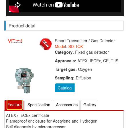
Product detail
Smart Transmitter / Gas Detector
Model: SD-1OX
Category:
Fixed gas detector
Approvals:
ATEX, IECEx, CE, TIIS
Target gas:
Oxygen
Sampling:
Diffusion
Catalog
Feature
Specification
Accessories
Gallery
ATEX / IECEx certificate
Flameproof enclosure for Acetylene and Hydrogen
Self diagnosis by microprocessor