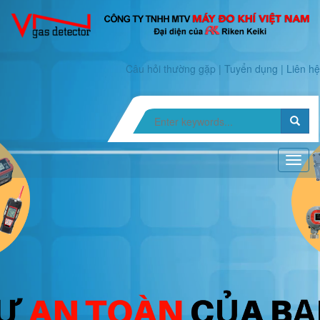
Câu hỏi thường gặp
|
Tuyển dụng
|
Liên hệ