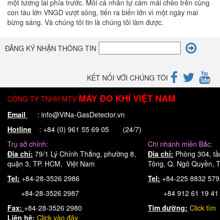
một tương lai phía trước. Mỗi cá nhân tự cầm mái chèo trên cùng
con tàu lớn VNGD vượt sóng, tiến ra biển lớn vì một ngày mai
bừng sáng. Và chúng tôi tin là chúng tôi làm được.
ĐĂNG KÝ NHẬN THÔNG TIN
KẾT NỐI VỚI CHÚNG TÔI
MÁY ĐO KHÍ VIỆT NAM
CÔNG TY TNHH MTV
Email
: info@ViNa-GasDetector.vn
Hotline
: +84 (0) 961 55 69 05 (24/7)
Trụ sở chính:
Chi nhánh miền Bắc:
Địa chỉ:
79/1 Lý Chính Thắng, phường 8,
Địa chỉ:
Phòng 304, tầ
quận 3, TP. HCM, Việt Nam
Tông, Q. Ngô Quyền, T
Tel:
+84-28-3526 2986
Tel:
+84-225 8832 57
+84-28-3526 2987
+84 912 61 19 41
Fax:
+84-28-3526 2980
Tìm đường:
Click tìm
Liên hệ:
Click
vào đây