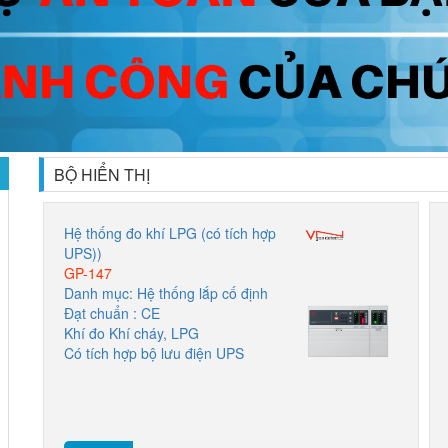
BỘ HIỂN THỊ
Hệ thống đo khí LPG (có tích hợp
UPS))
GP-147
Danh mục: Hệ thống lắp cố định
Đạt chuẩn : CE
Khí đo Khí cháy, LPG
Có tích hợp bộ lưu điện UPS