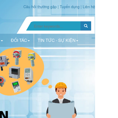
Câu hỏi thường gặp
|
Tuyển dụng
|
Liên hệ
N
ĐỐI TÁC
TIN TỨC - SỰ KIỆN