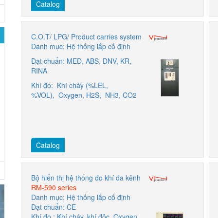
Catalog
C.O.T/ LPG/ Product carries system
Danh mục: Hệ thống lắp cố định
Đạt chuẩn: MED, ABS, DNV, KR,
RINA
Khí đo: Khí cháy (%LEL,
%VOL), Oxygen, H2S, NH3, CO2
Catalog
Bộ hiển thị hệ thống đo khí đa kênh
RM-590 series
Danh mục: Hệ thống lắp cố định
Đạt chuẩn: CE
Khí đo : Khí cháy, khí độc, Oxygen