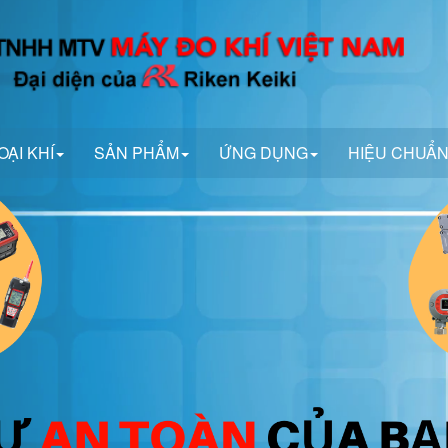
OẠI KHÍ
SẢN PHẨM
ỨNG DỤNG
HIỆU CHUẨ