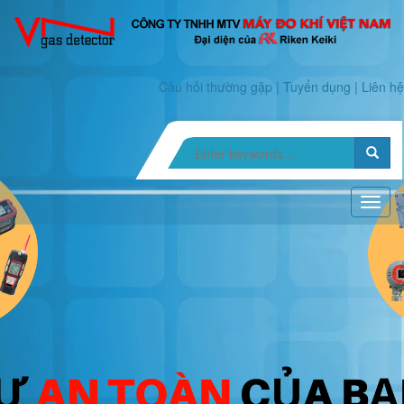
Câu hỏi thường gặp
|
Tuyển dụng
|
Liên hệ