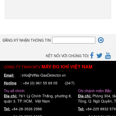
ĐĂNG KÝ NHẬN THÔNG TIN
KẾT NỐI VỚI CHÚNG TÔI
MÁY ĐO KHÍ VIỆT NAM
CÔNG TY TNHH MTV
Email
: info@ViNa-GasDetector.vn
Hotline
: +84 (0) 961 55 69 05 (24/7)
Trụ sở chính:
Chi nhánh miền Bắc:
Địa chỉ:
79/1 Lý Chính Thắng, phường 8,
Địa chỉ:
Phòng 304, tầ
quận 3, TP. HCM, Việt Nam
Tông, Q. Ngô Quyền, T
Tel:
+84-28-3526 2986
Tel:
+84-225 8832 57