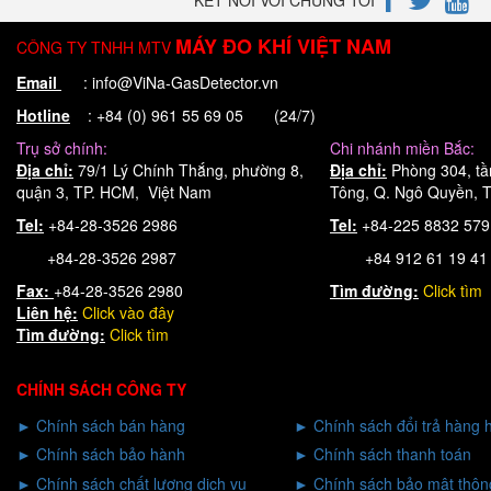
MÁY ĐO KHÍ VIỆT NAM
CÔNG TY TNHH MTV
Email
: info@ViNa-GasDetector.vn
Hotline
: +84 (0) 961 55 69 05 (24/7)
Trụ sở chính:
Chi nhánh miền Bắc:
Địa chỉ:
79/1 Lý Chính Thắng, phường 8,
Địa chỉ:
Phòng 304, tầ
quận 3, TP. HCM, Việt Nam
Tông, Q. Ngô Quyền, T
Tel:
+84-28-3526 2986
Tel:
+84-225 8832 57
+84-28-3526 2987
+84 912 61 19 41
Fax:
+84-28-3526 2980
Tìm đường:
Click tìm
Liên hệ:
Click
vào đây
Tìm đường:
Click tìm
CHÍNH SÁCH CÔNG TY
►
Chính sách bán hàng
►
Chính sách đổi trả hàng 
►
Chính sách bảo hành
►
Chính sách thanh toán
►
Chính sách chất lượng dịch vụ
►
Chính sách bảo mật thông