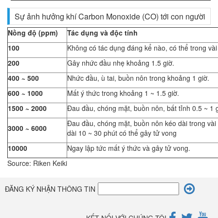
Sự ảnh hưởng khí Carbon Monoxide (CO) tới con người
Nồng độ (ppm)
Tác dụng và độc tính
100
Không có tác dụng đáng kể nào, có thể trong vài 
200
Gây nhức đầu nhẹ khoảng 1.5 giờ.
400 ~ 500
Nhức đầu, ù tai, buồn nôn trong khoảng 1 giờ.
600 ~ 1000
Mất ý thức trong khoảng 1 ~ 1.5 giờ.
1500 ~ 2000
Đau đầu, chóng mặt, buồn nôn, bất tỉnh 0.5 ~ 1 
Đau đầu, chóng mặt, buồn nôn kéo dài trong vài
3000 ~ 6000
dài 10 ~ 30 phút có thể gây tử vong
10000
Ngay lập tức mất ý thức và gây tử vong.
Source: Riken Keiki
ĐĂNG KÝ NHẬN THÔNG TIN
KẾT NỐI VỚI CHÚNG TÔI