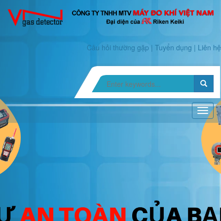
Câu hỏi thường gặp
|
Tuyển dụng
|
Liên hệ