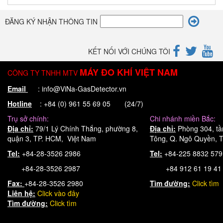
ĐĂNG KÝ NHẬN THÔNG TIN
KẾT NỐI VỚI CHÚNG TÔI
MÁY ĐO KHÍ VIỆT NAM
CÔNG TY TNHH MTV
Email
: info@ViNa-GasDetector.vn
Hotline
: +84 (0) 961 55 69 05 (24/7)
Trụ sở chính:
Chi nhánh miền Bắc:
Địa chỉ:
79/1 Lý Chính Thắng, phường 8,
Địa chỉ:
Phòng 304, tầ
quận 3, TP. HCM, Việt Nam
Tông, Q. Ngô Quyền, T
Tel:
+84-28-3526 2986
Tel:
+84-225 8832 57
+84-28-3526 2987
+84 912 61 19 41
Fax:
+84-28-3526 2980
Tìm đường:
Click tìm
Liên hệ:
Click
vào đây
Tìm đường:
Click tìm