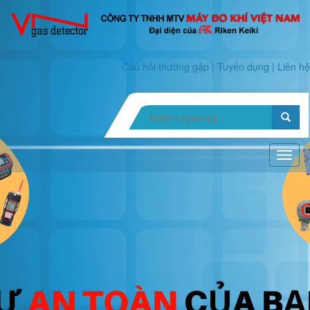
Câu hỏi thường gặp
|
Tuyển dụng
|
Liên hệ