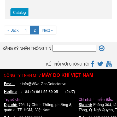
Catalog
« Back
1
2
Next »
ĐĂNG KÝ NHẬN THÔNG TIN
KẾT NỐI VỚI CHÚNG TÔI
MÁY ĐO KHÍ VIỆT NAM
CÔNG TY TNHH MTV
Email
: info@ViNa-GasDetector.vn
Hotline
: +84 (0) 961 55 69 05 (24/7)
Trụ sở chính:
Chi nhánh miền Bắc:
Địa chỉ:
79/1 Lý Chính Thắng, phường 8,
Địa chỉ:
Phòng 304, tầ
quận 3, TP. HCM, Việt Nam
Tông, Q. Ngô Quyền, T