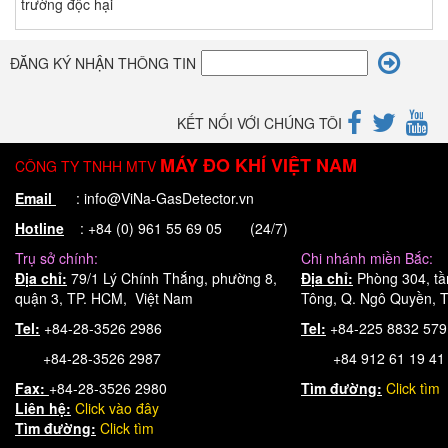
trường độc hại
ĐĂNG KÝ NHẬN THÔNG TIN
KẾT NỐI VỚI CHÚNG TÔI
MÁY ĐO KHÍ VIỆT NAM
CÔNG TY TNHH MTV
Email
: info@ViNa-GasDetector.vn
Hotline
: +84 (0) 961 55 69 05 (24/7)
Trụ sở chính:
Chi nhánh miền Bắc:
Địa chỉ:
79/1 Lý Chính Thắng, phường 8,
Địa chỉ:
Phòng 304, tầ
quận 3, TP. HCM, Việt Nam
Tông, Q. Ngô Quyền, T
Tel:
+84-28-3526 2986
Tel:
+84-225 8832 57
+84-28-3526 2987
+84 912 61 19 41
Fax:
+84-28-3526 2980
Tìm đường:
Click tìm
Liên hệ:
Click
vào đây
Tìm đường:
Click tìm