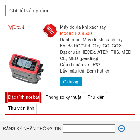
Chi tiết sản phẩm
Máy đo đa khí xách tay
Model: RX-8500
Danh mục: Máy đo khí xách tay
Khí đo HC/CH4, Oxy, CO, CO2
Đạt chuẩn: IECEx, ATEX, TIIS, MED,
CE, MED (pending)
Cấp độ bảo vệ: IP67
Lấy mẫu khí: Bơm hút khí
Catalog
Đặc tính nổi bật
Thông số kỹ thuật
Phụ kiện
Thư viện ảnh
ĐĂNG KÝ NHẬN THÔNG TIN