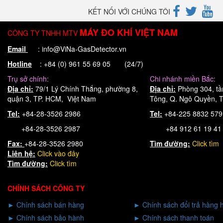
KẾT NỐI VỚI CHÚNG TÔI
MÁY ĐO KHÍ VIỆT NAM
CÔNG TY TNHH MTV
Email
: info@ViNa-GasDetector.vn
Hotline
: +84 (0) 961 55 69 05 (24/7)
Trụ sở chính:
Chi nhánh miền Bắc:
Địa chỉ:
79/1 Lý Chính Thắng, phường 8,
Địa chỉ:
Phòng 304, tầ
quận 3, TP. HCM, Việt Nam
Tông, Q. Ngô Quyền, T
Tel:
+84-28-3526 2986
Tel:
+84-225 8832 57
+84-28-3526 2987
+84 912 61 19 41
Fax:
+84-28-3526 2980
Tìm đường:
Click tìm
Liên hệ:
Click
vào đây
Tìm đường:
Click tìm
CHÍNH SÁCH CÔNG TY
►
Chính sách bán hàng
►
Chính sách đổi trả hàng 
►
Chính sách bảo hành
►
Chính sách thanh toán