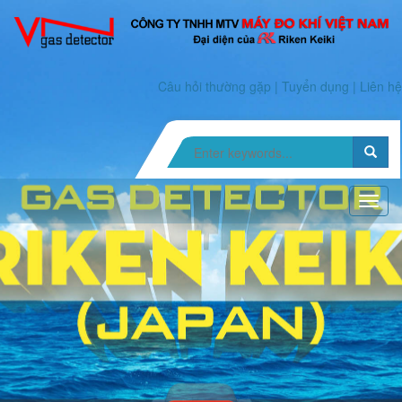
Câu hỏi thường gặp
|
Tuyển dụng
|
Liên hệ