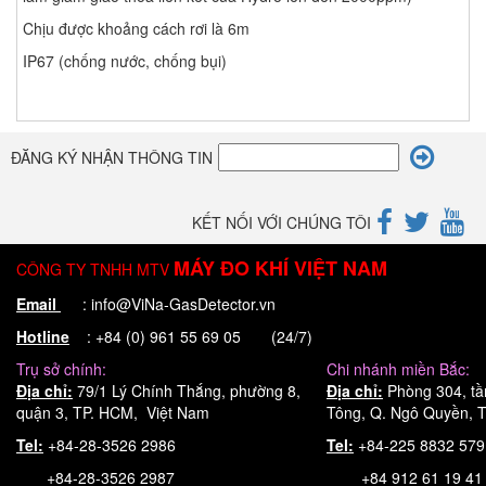
Chịu được khoảng cách rơi là 6m
IP67 (chống nước, chống bụi)
ĐĂNG KÝ NHẬN THÔNG TIN
KẾT NỐI VỚI CHÚNG TÔI
MÁY ĐO KHÍ VIỆT NAM
CÔNG TY TNHH MTV
Email
: info@ViNa-GasDetector.vn
Hotline
: +84 (0) 961 55 69 05 (24/7)
Trụ sở chính:
Chi nhánh miền Bắc:
Địa chỉ:
79/1 Lý Chính Thắng, phường 8,
Địa chỉ:
Phòng 304, tầ
quận 3, TP. HCM, Việt Nam
Tông, Q. Ngô Quyền, T
Tel:
+84-28-3526 2986
Tel:
+84-225 8832 57
+84-28-3526 2987
+84 912 61 19 41