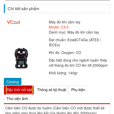
Chi tiết sản phẩm
Máy đo khí cầm tay
Model: CX-5
Danh mục: Máy đo khí cầm tay
Đạt chuẩn: ExiaⅡCT4Ga (ATEX /
IECEx)
Khí đo: Oxygen, CO
Đặc biệt dùng cho ngành luyện thép
với thang đo khí CO lên tới 2000ppm
Khối lượng: 140gr
Catalog
Đặc tính nổi bật
Thông số kỹ thuật
Phụ kiện
Thư viện ảnh
Cảm biến CO được bù hydro (Cảm biến CO mới được thiết kế
làm giảm giao thoa liên kết của Hydro lên đến 2000ppm)