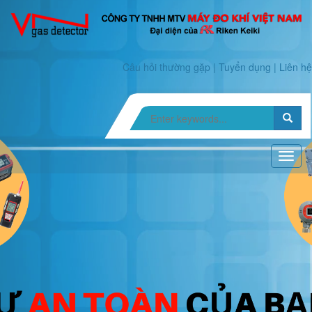
Câu hỏi thường gặp
|
Tuyển dụng
|
Liên hệ