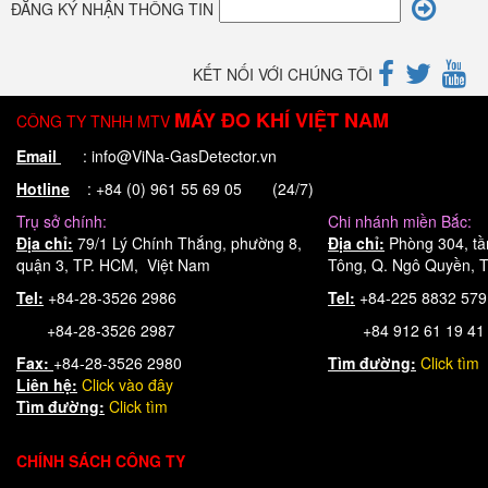
ĐĂNG KÝ NHẬN THÔNG TIN
KẾT NỐI VỚI CHÚNG TÔI
MÁY ĐO KHÍ VIỆT NAM
CÔNG TY TNHH MTV
Email
: info@ViNa-GasDetector.vn
Hotline
: +84 (0) 961 55 69 05 (24/7)
Trụ sở chính:
Chi nhánh miền Bắc:
Địa chỉ:
79/1 Lý Chính Thắng, phường 8,
Địa chỉ:
Phòng 304, tầ
quận 3, TP. HCM, Việt Nam
Tông, Q. Ngô Quyền, T
Tel:
+84-28-3526 2986
Tel:
+84-225 8832 57
+84-28-3526 2987
+84 912 61 19 41
Fax:
+84-28-3526 2980
Tìm đường:
Click tìm
Liên hệ:
Click
vào đây
Tìm đường:
Click tìm
CHÍNH SÁCH CÔNG TY