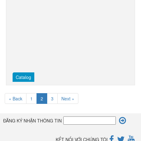
Catalog
« Back
1
2
3
Next »
ĐĂNG KÝ NHẬN THÔNG TIN
KẾT NỐI VỚI CHÚNG TÔI