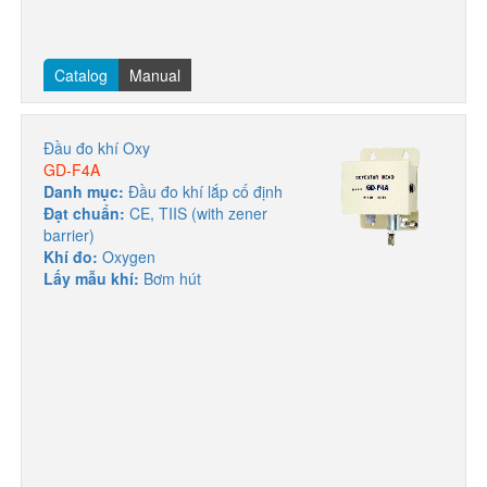
Catalog
Manual
Đầu đo khí Oxy
GD-F4A
Danh mục:
Đầu đo khí lắp cố định
Đạt chuẩn:
CE, TIIS (with zener
barrier)
Khí đo:
Oxygen
Lấy mẫu khí:
Bơm hút