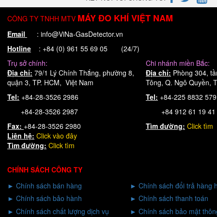
MÁY ĐO KHÍ VIỆT NAM
CÔNG TY TNHH MTV
Email
: info@ViNa-GasDetector.vn
Hotline
: +84 (0) 961 55 69 05 (24/7)
Trụ sở chính:
Chi nhánh miền Bắc:
Địa chỉ:
79/1 Lý Chính Thắng, phường 8,
Địa chỉ:
Phòng 304, tầ
quận 3, TP. HCM, Việt Nam
Tông, Q. Ngô Quyền, T
Tel:
+84-28-3526 2986
Tel:
+84-225 8832 57
+84-28-3526 2987
+84 912 61 19 41
Fax:
+84-28-3526 2980
Tìm đường:
Click tìm
Liên hệ:
Click
vào đây
Tìm đường:
Click tìm
CHÍNH SÁCH CÔNG TY
►
Chính sách bán hàng
►
Chính sách đổi trả hàng 
►
Chính sách bảo hành
►
Chính sách thanh toán
►
Chính sách chất lượng dịch vụ
►
Chính sách bảo mật thông