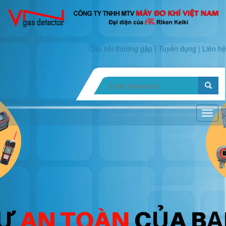
Câu hỏi thường gặp
|
Tuyển dụng
|
Liên hệ